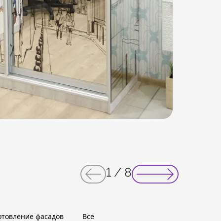
1
/
8
отовление фасадов
Все