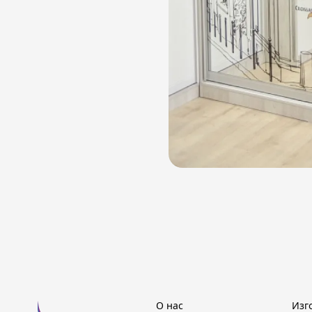
О нас
Изг