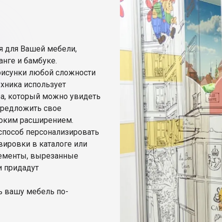
я для Вашей мебели,
анге и бамбуке.
 рисунки любой сложности
хника использует
ра, который можно увидеть
предложить свое
ысоким расширением.
 способ персонализировать
вировки в каталоге или
лементы, вырезанные
и придадут
ь вашу мебель по-