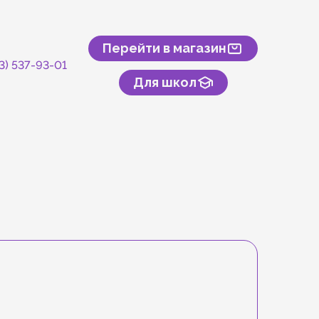
Перейти в магазин
43) 537-93-01
Для школ
скусственного камня
онтакты
туры и спорта