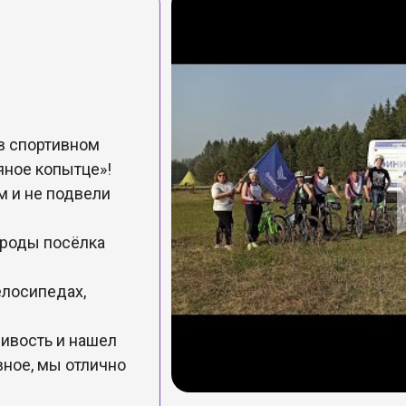
в спортивном
яное копытце»!
 и не подвели
ироды посёлка
лосипедах,
ивость и нашел
вное, мы отлично