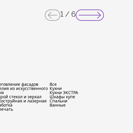
1
/
6
отовление фасадов
Все
елия из искусственного
Кухни
ня
Кухни ЭКСТРА
крой стекол и зеркал
Шкафы купе
коструйная и лазерная
Спальни
аботка
Ванные
печать