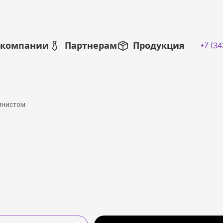
 компании
Партнерам
Продукция
+7 (3
хни
обытия
Прочая корпусная мебель
Отзывы
Благотворительность
Сотрудничество и партнерство
Фирменные салоны
Шкафы
Изделия из и
К
инистом
еждения
Для здравоохранения
Для учреждений куль
3D визуализация проектов
Услуги производства