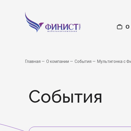
О
Офисная мебель
О нас
Ку
С
Главная
О компании
События
Мультигонка с Ф
Учебные учр
События