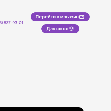
Перейти в магазин
43) 537-93-01
Для школ
скусственного камня
онтакты
туры и спорта