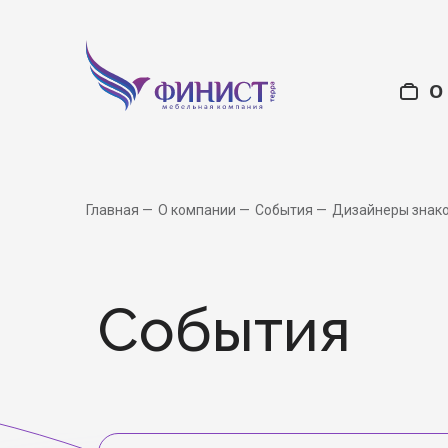
О
Офисная мебель
О нас
Ку
С
Главная
О компании
События
Дизайнеры знако
Учебные учр
События