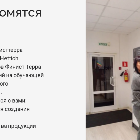
омятся
исттерра
Hettich
ов Финист Терра
ций на обучающей
ого
.
ся с вами:
ля создания
тва продукции