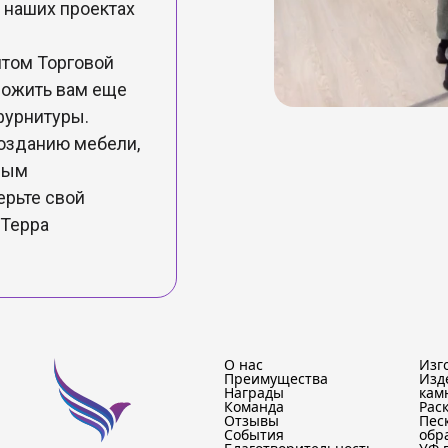
 наших проектах
нтом Торговой
ложить вам еще
фурнитуры.
созданию мебели,
чным
ерьте свой
 Терра
О нас
Изг
Преимущества
Изд
Награды
кам
Команда
Рас
Отзывы
Пес
События
обр