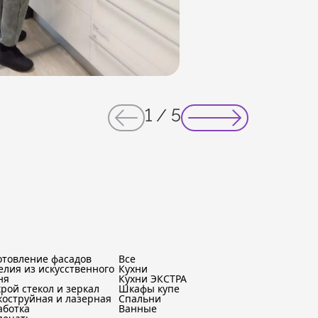
1
/
5
отовление фасадов
Все
елия из искусственного
Кухни
ня
Кухни ЭКСТРА
крой стекол и зеркал
Шкафы купе
коструйная и лазерная
Спальни
аботка
Ванные