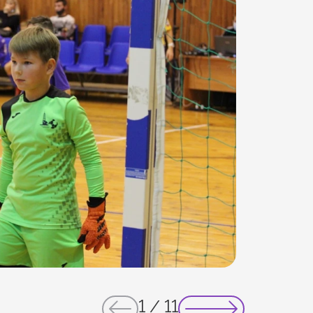
1
/
11