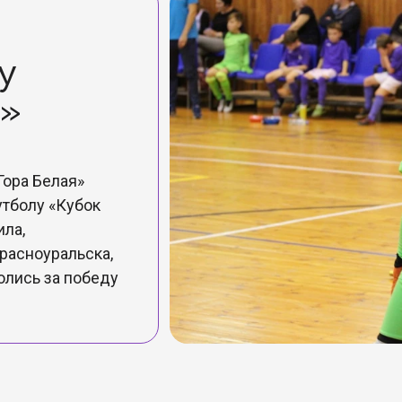
у
а»
Гора Белая»
утболу «Кубок
ила,
Красноуральска,
олись за победу